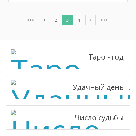
<<<
<
2
3
4
>
>>>
Таро - год
Удачный день
Число судьбы