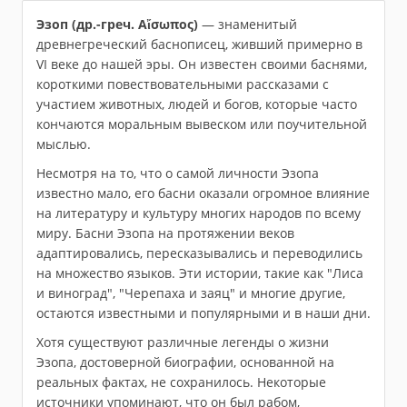
Эзоп (др.-греч. Αἴσωπος)
— знаменитый
древнегреческий баснописец, живший примерно в
VI веке до нашей эры. Он известен своими баснями,
короткими повествовательными рассказами с
участием животных, людей и богов, которые часто
кончаются моральным вывеском или поучительной
мыслью.
Несмотря на то, что о самой личности Эзопа
известно мало, его басни оказали огромное влияние
на литературу и культуру многих народов по всему
миру. Басни Эзопа на протяжении веков
адаптировались, пересказывались и переводились
на множество языков. Эти истории, такие как "Лиса
и виноград", "Черепаха и заяц" и многие другие,
остаются известными и популярными и в наши дни.
Хотя существуют различные легенды о жизни
Эзопа, достоверной биографии, основанной на
реальных фактах, не сохранилось. Некоторые
источники упоминают, что он был рабом,