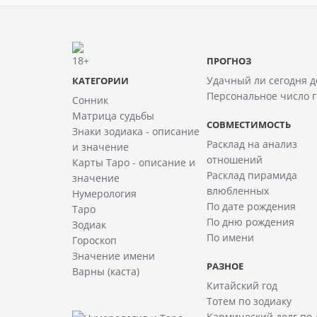
ПРОГНОЗ
Удачный ли сегодня д
КАТЕГОРИИ
Персональное число г
Сонник
Матрица судьбы
СОВМЕСТИМОСТЬ
Знаки зодиака - описание
Расклад на анализ
и значение
отношений
Карты Таро - описание и
Расклад пирамида
значение
влюбленных
Нумерология
По дате рождения
Таро
По дню рождения
Зодиак
По имени
Гороскоп
Значение имени
РАЗНОЕ
Варны (каста)
Китайский год
Тотем по зодиаку
Кармический долг по 