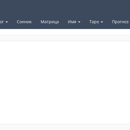
ог
Сонник
Матрица
Имя
Таро
Прогноз
Таро - расклад на выбор из двух вариантов