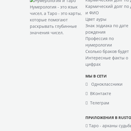
Кармический долг по 
Нумерология
- это язык
и ФИО
чисел, а
Таро
- это карты,
Цвет ауры
которые помогают
Знак зодиака по дате
раскрывать глубинные
рождения
значения чисел.
Профессия по
нумерологии
Сколько браков будет
Интересные факты о
цифрах
МЫ В СЕТИ
Одноклассники
ВКонтакте
Телеграм
ПРИЛОЖЕНИЯ В RUSTO
Таро - арканы судьб