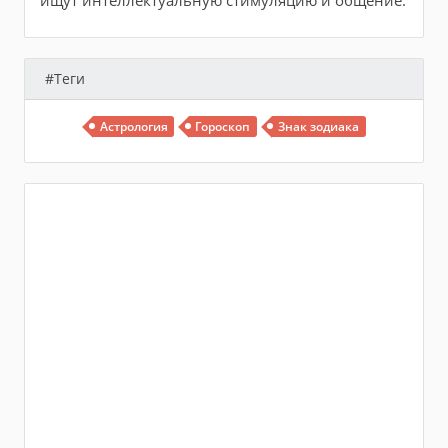
ищут интеллектуальную стимуляцию и общение.
#Теги
Астрология
Гороскоп
Знак зодиака