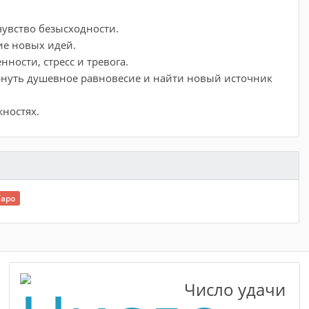
чувство безысходности.
ие новых идей.
ности, стресс и тревога.
рнуть душевное равновесие и найти новый источник
жностях.
Таро
Число удачи