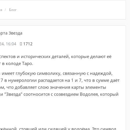
ая
Блог
24, 16:04
1712
спектов и исторических деталей, которые делают её
в колоде Таро.
и имеет глубокую символику, связанную с надеждой,
 в нумерологии распадается на 1 и 7, что в сумме даёт
сом, что добавляет слою значения карты элементы
и "Звезда" соотносится с созвездием Водолея, который
ённой, стоящей или сидящей у водоёма. Это символ