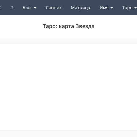
Блог
Сонник
Матрица
Имя
Таро
Таро: карта Звезда