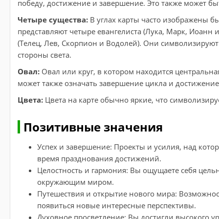
победу, достижение и завершение. Это также может б
Четыре существа:
В углах карты часто изображены бык
представляют четыре евангелиста (Лука, Марк, Иоанн
(Телец, Лев, Скорпион и Водолей). Они символизируют 
стороны света.
Овал:
Овал или круг, в котором находится центральная
может также означать завершение цикла и достижени
Цвета:
Цвета на карте обычно яркие, что символизируе
Позитивные значения
Успех и завершение: Проекты и усилия, над кото
время празднования достижений.
Целостность и гармония: Вы ощущаете себя цель
окружающим миром.
Путешествия и открытие нового мира: Возможнос
появиться новые интересные перспективы.
Духовное просветление: Вы достигли высокого у