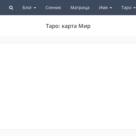
Блог
Сонник
Матрица
Имя
Таро
Таро: карта Мир